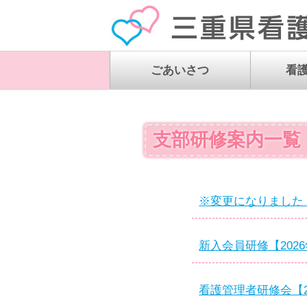
ごあいさつ
看
看護協会と
看護連盟誕
看護連盟の
「青年部」
看護連盟の
機関紙「し
「Petit A
組織図・支
支部研修案内一覧
※変更になりました 会
新入会員研修【2026
看護管理者研修会【20