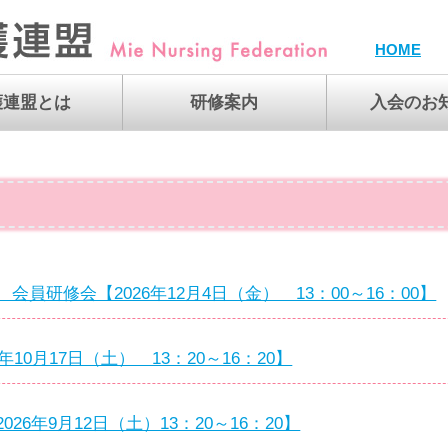
HOME
護連盟とは
研修案内
入会のお
看護連盟
生
活動
の設置について
あゆみ
ろちどり」、
nge」の紹介
部紹介
員研修会【2026年12月4日（金） 13：00～16：00】
年10月17日（土） 13：20～16：20】
26年9月12日（土）13：20～16：20】